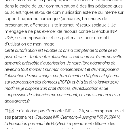
dans le cadre de leur communication à des fins pédagogiques
ou scientifiques et/ou de communication externe ou interne sur
support papier ou numérique (annuaires, brochures de
présentation, affichettes, site internet, réseaux sociaux...). Je
m'engage à ne pas exercer de recours contre Grenoble INP -
UGA, ses composantes et ses partenaires pour un motif
d'utilisation de mon image.
Cette autorisation est valable 10 ans à compter de la date de la
prise de vues. Toute autre utilisation serait soumise à une nouvelle
demande préalable d'autorisation. Je reste libre néanmoins de
Go to main content
Go to main menu
Go to footer
revenir à tout moment sur mon consentement et de m'opposer à
l'utilisation de mon image : conformément au Règlement général
sur la protection des données (RGPD) et à la loi du 6 janvier 1978
modifiée, je dispose d’un droit d’accès, de rectification et de
suppression des données me concernant, en adressant un mail à
dpo@grenet.fr
☐ Je n'autorise pas Grenoble INP - UGA, ses composantes et
ses partenaires (
Toulouse INP, Clermont-Auvergne INP, PURPAN,
la Fondation partenariale Polytech)
à prendre et diffuser des